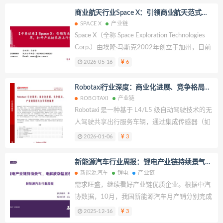
布局，聚焦智能驾驶、新能源生态、全球化竞争
商业航天行业Space X：引领商业航天范式变
等核心方向，精准捕捉行业技术迭代与竞争格局
革，打开产业链长期上行空间
SPACE X
产业链
演变趋势。
Space X（全称 Space Exploration Technologies
Corp.）由埃隆·马斯克2002年创立于加州，目前
总部位于德州Starbase，是美国最主要的发射服
2026-05-16
6
务商和世界上最大的卫星运营商之一，其核心使
命是降低太空探索成本，实现人类多行星生存。
Robotaxi行业深度：商业化进展、竞争格局、
近年来，Space X与马斯克旗下其他公司深度协
产业链及相关公司深度梳理
ROBOTAXI
产业链
同，目前公司业务已覆盖火箭发射服务、卫星制
Robotaxi 是一种基于 L4/L5 级自动驾驶技术的无
造、应用终端、卫星互联网运营等，其完整商业
人驾驶共享出行服务车辆，通过集成传感器（如
版图聚焦太空、人工智能、交通和能源等诸多领
激光雷达、摄像头、雷达）、人工智能算法、高
2026-01-06
3
域。
精度地图及车联网等技术，实现在特定或全场景
下的完全自主驾驶，无需人类驾驶员干预，可为
新能源汽车行业周报：锂电产业链持续景气，
用户提供按需呼叫、路线规划、自动停靠及费用
电解液涨幅显著
新能源汽车
锂电
产业链
结算等功能的共享出行服务。智能驾驶技术从低
需求旺盛，继续看好产业链优质企业。根据中汽
阶向高阶不断过渡，Robotaxi 是高阶智能驾驶最
协数据，10月，我国新能源汽车月产销分别完成
佳落地场景之一，且市场空间广阔。随着城市化
177.2万辆和171.5万辆，同比分别增长21.1%和
2025-12-16
3
进程加快，人们对出行的需求日益增长，
20%。1~10月，我国新能源汽车产销累计完成