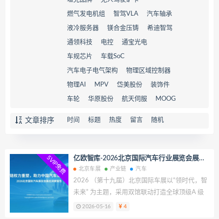
燃气发电机组
智驾VLA
汽车轴承
液冷服务器
镁合金压铸
希迪智驾
通领科技
电控
通宝光电
车规芯片
车载SoC
汽车电子电气架构
物理区域控制器
物理AI
MPV
岱美股份
装饰件
车轮
华原股份
航天伺服
MOOG
文章排序
时间
标题
热度
留言
随机
SVIP免费
亿欧智库-2026北京国际汽车行业展览会展后
洞察报告：产业链权力重塑，助力中国汽车深
北京车展
产业链
汽车
度全球化
2026 （第十九届）北京国际车展以“领时代，智
未来” 为主题，采用双馆联动打造全球顶级A 级
车展，是观测全球汽车产业变革的核心窗口。本
2026-05-16
4
次研究立足车展首发技术、品牌战略与全产业链