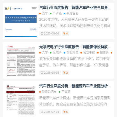
的组队为例，分不同情况讨论，零跑平均每辆纯
汽车行业深度报告：智能汽车产业链与具身智
电车均可为Stellantis减少约0.89万欧元罚款。尽
能产业链协同发展
汽车
产业链
具身智能
管随着新能源渗透率的提升，碳积分稀缺性将有
2020年之前，人形机器人研发处于硬件驱动的
所下降，但在目前较严格的碳排放要求下，我们
技术积淀期，技术栈以运动控制算法优化与机械
认为中国车企在欧洲的单车碳积分收入或好于市
结构创新为核心。2020年OpenAI发布
2025-08-06
4
场预期。
ChatGPT3语言模型，标志着智能化时代开启，
具身智能（以人形机器人为代表）进入快速发展
光学光电子行业深度报告：智能影像设备放量
周期。2020-2025年处于初级智能化阶段（产业
与智驾平权共振，摄像头产业链再起航
光学
光电子
智能影像
智驾平权
摄像头
产
成长期），技术与产业生态加速构建：2021年
摄像头是智能终端设备的“视觉中枢”，应用于智
特斯拉宣布进军人形机器人并于2022年发布
能手机、汽车智驾、智能影像设备、XR 及机器
Optimus，2022年小米布局并推出CyberOne，
人等终端中实现图像信息到数字信息的转化，当
2025-08-05
2
2023-2025年傅利叶、智元机器人等科技企业，
前手机光学创新持续、汽车高阶智驾加速渗透、
以及小鹏、比亚迪、华为等车企和智能化方案商
智能影像设备出货量高增，有望推动光学产业链
汽车行业深度分析：新能源汽车产业链分析及
密集入局，形成“科技+制造”双轮驱动的产业链雏
市场需求规模持续高增，据 Yole 预测，全球摄像
河南省概况
新能源汽车
产业链
形。这一阶段，具身智能依托AI大模型实现初步
头模组市场有望从 2023 年的 360 亿美元增长至
新能源汽车产业概述：新能源汽车是指采用新型
认知与复杂动作执行，在工业、商业场景开始替
2029 年的 460 亿美元。
动力系统，完全或主要依靠新型能源驱动的汽
代简单人工任务，为产业规模化奠定基础。
车，包括插电式混合动力(含增程式)汽车、纯电
2025-07-31
5
动汽车和燃料电池电动汽车等。新能源汽车产业