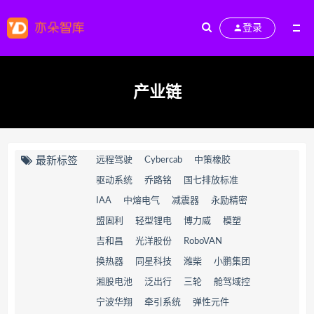
登录
产业链
最新标签
远程驾驶
Cybercab
中策橡胶
驱动系统
乔路铭
国七排放标准
IAA
中熔电气
减震器
永励精密
盟固利
轻型锂电
博力威
模塑
吉和昌
光洋股份
RoboVAN
换热器
同星科技
潍柴
小鹏集团
湘股电池
泛出行
三轮
舱驾域控
宁波华翔
牵引系统
弹性元件