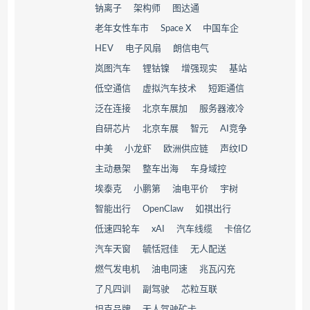
钠离子
架构师
图达通
老年女性车市
Space X
中国车企
HEV
电子风扇
朗信电气
岚图汽车
锂钴镍
增强现实
基站
低空通信
虚拟汽车技术
短距通信
泛在连接
北京车展加
服务器液冷
自研芯片
北京车展
智元
AI竞争
中美
小龙虾
欧洲供应链
声纹ID
主动悬架
整车出海
车身域控
埃泰克
小鹏第
油电平价
宇树
智能出行
OpenClaw
如祺出行
低速四轮车
xAI
汽车线缆
卡倍亿
汽车天窗
毓恬冠佳
无人配送
燃气发电机
油电同速
兆瓦闪充
了凡四训
副驾驶
芯粒互联
坦克品牌
无人驾驶矿卡