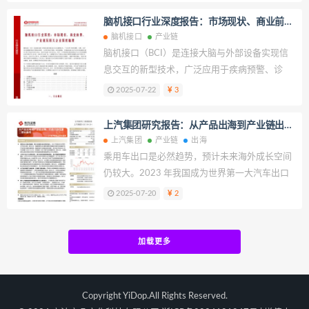
链覆盖范围广泛，从上游环节来看，涵盖锂矿等
脑机接口行业深度报告：市场现状、商业前
资源的开采，以及电芯生产所需的正极材料、负
景、产业链及相关企业深度梳理
脑机接口
产业链
极材料、电解液、隔膜等关键电池材料；中游聚
脑机接口（BCI）是连接大脑与外部设备实现信
焦于关键的电池、电机、电控系统，以及智能驾
息交互的新型技术，广泛应用于疾病预警、诊
驶、网联化系统配套的各类零部件制造；下游则
断、治疗和功能增强等医疗领域及消费、工业等
2025-07-22
3
延伸至整车的生产制造，以及后续市场的服务环
非医疗领域。麦肯锡预测，全球脑机接口医疗应
节，包括售后、充换电、金融等相关业务。
用市场规模有望在 2030 年达到 400 亿美元，
上汽集团研究报告：从产品出海到产业链出
2040 年达到 1450 亿美元。其中，以中枢神经
海，打造大自主第二增长曲线
上汽集团
产业链
出海
系统疾病治疗为主的市场规模2030 年预计为
乘用车出口是必然趋势，预计未来海外成长空间
150 亿，2040 年为 850 亿；以情绪评估与干预
仍较大。2023 年我国成为世界第一大汽车出口
为主的医疗消费市场规模 2030 年预计为250
国，我们认为，我国乘用车出口量快速增长是国
2025-07-20
2
亿，2040 年为 600 亿。其次脑机接口有望取代
际环境变化和我国汽车产业优势凸显的双重结
传统应用带来市场增长，根据中国信通院，当前
果。根据奇瑞汽车招股说明书测算，预计海外市
全球神经药物类市场规模达上千亿美元，脑机接
场未来 6 年汽车销量 CAGR 为 4.0%，仍有超过
加载更多
口技术在神经药物替代方面具有潜力。此外脑机
1000 万辆汽车的增量空间。我们认为，中国乘
接口技术还在睡眠、康养、消费娱乐等市场具有
用车出海未来增长空间在于市场继续拓展和新能
较大潜力。
源车出口市占率提升。
Copyright YiDop.All Rights Reserved.