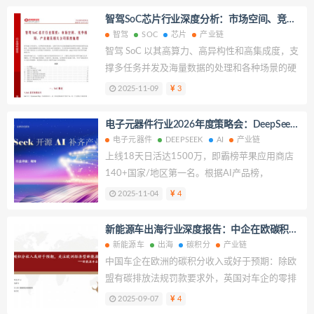
Robotaxi 可以提供一种高效、便捷的出行方式，
1301.5万辆和1294.3万辆，同比分别增长
智驾SoC芯片行业深度分析：市场空间、竞争
满足人们的出行需求。目前，全球 Robotaxi 业务
33.1%和32.7% 。供给端，电池及主机厂新品不
格局、产业链及相关公司深度梳理
智驾
SOC
芯片
产业链
持续推进，中东地区，政策支持下 Robotaxi商业
断推出，需求端反馈积极，政策也不断发力。价
智驾 SoC 以其高算力、高异构性和高集成度，支
化落地快；欧洲地区，政策逐步开放，人口老龄
格层面，产业链历经价格大幅下行，资本开支不
撑多任务并发及海量数据的处理和各种场景的硬
化趋势下，Robotaxi 发展潜力大；亚洲地区，国
断收缩，供需格局不断优化，行业协会、产业链
件加速需求，在智能驾驶硬件系统中扮演了“智驾
2025-11-09
3
内北上广深已开启 Robotaxi 服务，迪拜、利雅
公司均在积极优化产能与供给，力争价格保障企
大脑”的重要角色。作为智驾技术落地的核心硬
得、东南亚等地区也加速推进 Robotaxi 发展。
业盈利。整体而言，产业链价格处于底部，价格
件，智驾 SoC芯片或将大幅受益于自动驾驶汽车
电子元器件行业2026年度策略会：DeepSeek
企稳回升，部分环节如碳酸锂、六氟磷酸锂、电
销量增长。技术周期与市场需求共振，2025 年
开源AI补齐产业链短板
电子元器件
DEEPSEEK
AI
产业链
解液需求强劲，供给偏紧，价格进入上升阶段，
或是中高阶智驾 SoC放量元年。
上线18天日活达1500万，即霸榜苹果应用商店
看好产业链优质公司。
140+国家/地区第一名。根据AI产品榜，
Deepseek上线仅18天其日活即达到1500万，是
2025-11-04
4
Chatgpt的13倍，2025年5月全球Web访问量达
4.32亿次，仅次于ChatGPT、New Bing和
新能源车出海行业深度报告：中企在欧碳积分
Gemini。
收入或好于预期，关注欧洲经济型新能源车产
新能源车
出海
碳积分
产业链
业链
中国车企在欧洲的碳积分收入或好于预期：除欧
盟有碳排放法规罚款要求外，英国对车企的零排
放汽车销量占比也有严格要求；不达标的车企在
2025-09-07
4
欧盟及英国均有碳积分需求。以零跑与Stellantis