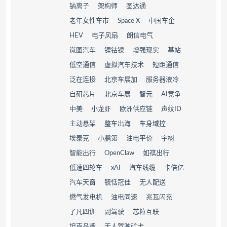
钠离子
架构师
图达通
老年女性车市
Space X
中国车企
HEV
电子风扇
朗信电气
岚图汽车
锂钴镍
增强现实
基站
低空通信
虚拟汽车技术
短距通信
泛在连接
北京车展加
服务器液冷
自研芯片
北京车展
智元
AI竞争
中美
小龙虾
欧洲供应链
声纹ID
主动悬架
整车出海
车身域控
埃泰克
小鹏第
油电平价
宇树
智能出行
OpenClaw
如祺出行
低速四轮车
xAI
汽车线缆
卡倍亿
汽车天窗
毓恬冠佳
无人配送
燃气发电机
油电同速
兆瓦闪充
了凡四训
副驾驶
芯粒互联
坦克品牌
无人驾驶矿卡