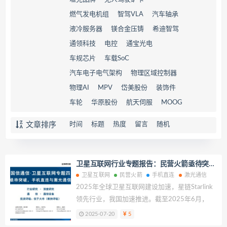
燃气发电机组
智驾VLA
汽车轴承
液冷服务器
镁合金压铸
希迪智驾
通领科技
电控
通宝光电
车规芯片
车载SoC
汽车电子电气架构
物理区域控制器
物理AI
MPV
岱美股份
装饰件
车轮
华原股份
航天伺服
MOOG
文章排序
时间
标题
热度
留言
随机
卫星互联网行业专题报告：民营火箭亟待突
破，手机直连与激光通信未来可期
卫星互联网
民营火箭
手机直连
激光通信
2025年全球卫星互联网建设加速，星链Starlink
领先行业，我国加速推进。截至2025年6月，
Starlink已累计发射近9000颗卫星，全球服务用
2025-07-20
5
户突破500万，网络覆盖逾100个国家与地区；