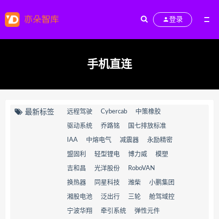
登录
手机直连
最新标签
远程驾驶
Cybercab
中策橡胶
驱动系统
乔路铭
国七排放标准
IAA
中熔电气
减震器
永励精密
盟固利
轻型锂电
博力威
模塑
吉和昌
光洋股份
RoboVAN
换热器
同星科技
潍柴
小鹏集团
湘股电池
泛出行
三轮
舱驾域控
宁波华翔
牵引系统
弹性元件