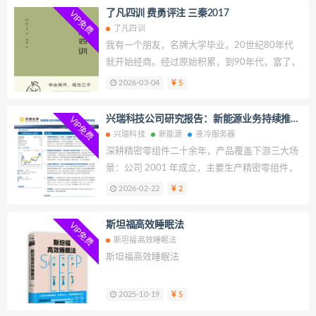
智能汽车的关键能力之一。数字钥匙通过智能手
了凡四训 费勇评注 三秦2017
VIP免费
机、穿戴设备等终端与车辆建立安全连接，实现
了凡四训
无感进入、启动车辆与远程控制，显著提升用户
我有一个朋友，名牌大学毕业，20世纪80年代
体验与出行效率，并逐步延伸为智能座舱与智慧
就开始经商。经过原始积累，到90年代，富了，
出行服务的基础入口。
但，好像变得比以前更不安了。每年要花十几万
2026-03-04
5
请风水师啊命理师啊，帮他摆布家具，还要放
生、拜神，诸如此类，说是可以趋吉避凶。我忍
兴瑞科技公司研究报告：新能源业务持续推
VIP免费
不住批评了他的做法，并用事例说明很多的风水
进，入局液冷服务器等新领域
兴瑞科技
新能源
液冷服务器
师、命理师不过是深谙人性弱点的骗子。朋友笑
深耕精密零组件二十余年，产品覆盖下游三大场
笑，说他其实也不完全信，不过是买一个心安。
景：公司 2001 年成立，主要生产精密零组件，
例如电子连接器、结构件、镶嵌注塑集成件等，
2026-02-22
2
下游应用场景包括智能终端、汽车电子和消费电
子。2025 年上半年汽车电子营收占比达到
斯坦福高效睡眠法
VIP免费
52%，成为公司收入主要影响因素。公司 2025
斯坦福高效睡眠法
年前三季度收入同比下降 10%至 13.28 亿元，归
斯坦福高效睡眠法
母净利润同比下降 38%至 1.19 亿元。
2025-10-19
5