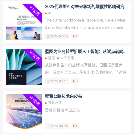
2025代理型AI对未来职场的颠覆性影响研究
VIP免费
报告：人机协作
AI
The digital workforce is happening. Here’s what
it may look like when humans are working side
by side with AI agents—and how to prepare now
2025-07-16
1
for this surprisingly near-term eventuality.
蓝图为业务转型扩展人工智能：从试点转向正
VIP免费
式上线
蓝图
人工智能
从试点到生产的旅程充满挑战，但回报是巨大
的。成功扩展其人工智能计划的机构报告了运营
效率、成本节约和创新方面的显著收益。例如，
2025-07-11
3
生成式人工智能使Eneco eMobility、宝马和ABN
AMRO等公司实现了生产力和客户服务的显著改
智慧公路技术白皮书
VIP免费
进。这些成功故事突出了人工智能集成到核心业
智慧公路
务功能时的变革潜力。
智慧公路技术白皮书
2025-04-26
4