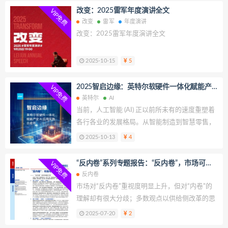
改变：2025雷军年度演讲全文
VIP免费
改变
雷军
年度演讲
改变：2025雷军年度演讲全文
2025-10-15
5
2025智启边缘：英特尔软硬件一体化赋能产
VIP免费
业 AI 应用实践白皮书
英特尔
AI
当前，人工智能 (AI) 正以前所未有的速度重塑着
各行各业的发展格局。从智能制造到智慧零售，
从智慧交通到智慧城市，AI 技术的广泛应用正在
2025-10-13
4
推动产业数字化转型进入新的发展阶段。然而，
随着数据量的爆发式增长和实时性要求的不断提
“反内卷”系列专题报告：“反内卷”，市场可能
VIP免费
升，传统的云端集中式 AI 计算模式面临着网络
误解了什么？
反内卷
延迟、带宽限制、数据隐私等诸多挑战。边缘 AI
市场对“反内卷”重视度明显上升，但对“内卷”的
作为解决这些痛点的关键技术路径，正成为产业
理解却有很大分歧；多数观点以供给侧改革的思
智能化升级的重要驱动力。
维理解，但差之毫厘、谬以千里；除产量调控与
2025-07-20
2
自律约谈外，“反内卷”也有很多“隐藏手段”。