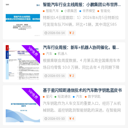
智能汽车行业主线周报：小鹏集团公布世界模
型技术图谱，看好智能化
智能汽车
小鹏集团
世界模型
智能化
特斯拉L4日度跟踪：1）2026年6月5日特斯拉
可发现车队706辆，环比+1辆，其中湾区585
辆，奥斯汀104辆、休斯顿9辆、达拉斯8辆；其
2026-06-14
2
中，无人监管39辆（奥斯汀28辆、休斯顿6辆、
达拉斯5辆）；2）2026年6月5日FSD里程数共
汽车行业周报：新车+机器人协同催化，看好
VIP免费
计108.8亿英里。 Waymo L4日度跟踪：1）
科技与成长主线
汽车
机器人
2026年5月12日，官方车队数量为3791辆；2）
根据乘联会周度数据，4 月第五周全国乘用车市
2026年6月2日，Waymo日活78282人，同
场日均零售 10.0 万辆，同比去年 4 月同期下降
比-23.3%。
9%，较上月同期增长 25%。4 月第五周全国乘
2026-05-16
2
用车厂商日均批发 21.6 万辆，同比去年 4 月同
期增长 22%，较上月同期增长 51%。
基于星闪短距通信技术的汽车数字钥匙蓝皮书
VIP免费
星闪
短距通信
汽车
数字钥匙
汽车钥匙作为人车交互的重要入口，经历了从机
械钥匙、遥控钥匙到智能钥匙的演进。在智能网
联与电动化加速发展的背景下，数字钥匙
2026-05-10
4
（Digital Key）正逐步取代传统物理钥匙，成为