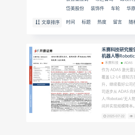
岱美股份
装饰件
车轮
华
时间
标题
热度
留言
随
文章排序
禾赛科技研究报告
机器人等Robot
禾赛科技
ADAS
作为 ADAS 激
覆盖 L2-L4 
升，继续看好公司在
司逐步从 ADAS
人/Robotaxi
间并实现规模降本
2025-07-22