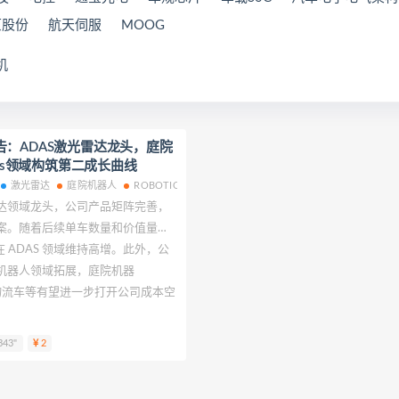
原股份
航天伺服
MOOG
机
：ADAS激光雷达龙头，庭院
ics领域构筑第二成长曲线
激光雷达
庭院机器人
ROBOTICS
光雷达领域龙头，公司产品矩阵完善，
感知方案。随着后续单车数量和价值量提
 ADAS 领域维持高增。此外，公
 向机器人领域拓展，庭院机器
/无人物流车等有望进一步打开公司成本空
。
343"
2