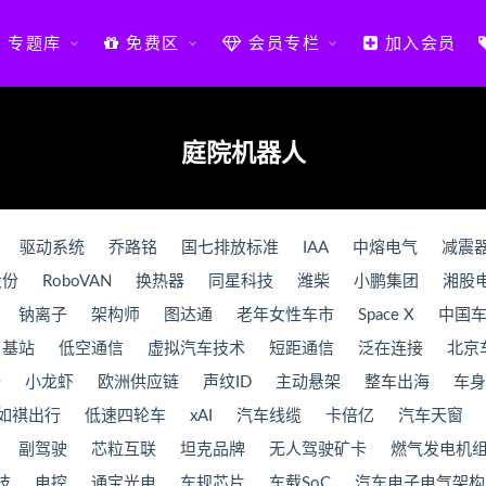
专题库
免费区
会员专栏
加入会员
庭院机器人
驱动系统
乔路铭
国七排放标准
IAA
中熔电气
减震
股份
RoboVAN
换热器
同星科技
潍柴
小鹏集团
湘股
钠离子
架构师
图达通
老年女性车市
Space X
中国
基站
低空通信
虚拟汽车技术
短距通信
泛在连接
北京
美
小龙虾
欧洲供应链
声纹ID
主动悬架
整车出海
车身
如祺出行
低速四轮车
xAI
汽车线缆
卡倍亿
汽车天窗
副驾驶
芯粒互联
坦克品牌
无人驾驶矿卡
燃气发电机
技
电控
通宝光电
车规芯片
车载SoC
汽车电子电气架构