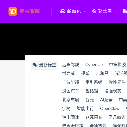
新四化
聚焦圈
远程驾驶
Cybercab
中策橡胶
最新标签
博力威
模塑
吉和昌
光洋
宁波华翔
牵引系统
弹性元件
岚图汽车
锂钴镍
增强现实
北京车展
智元
AI竞争
中
宇树
智能出行
OpenClaw
油电同速
兆瓦闪充
了凡四训
镁合金压铸
希迪智驾
通领科