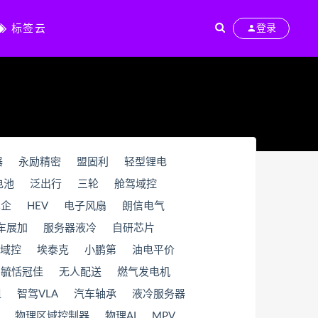
标签云
登录
器
永励精密
盟固利
轻型锂电
电池
泛出行
三轮
舱驾域控
车企
HEV
电子风扇
朗信电气
车展加
服务器液冷
自研芯片
域控
埃泰克
小鹏第
油电平价
毓恬冠佳
无人配送
燃气发电机
组
智驾VLA
汽车轴承
液冷服务器
物理区域控制器
物理AI
MPV