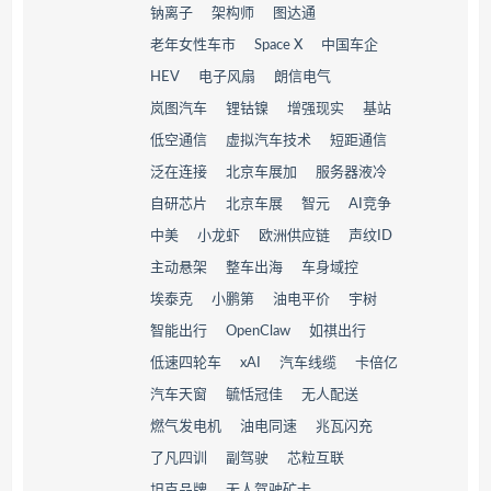
钠离子
架构师
图达通
老年女性车市
Space X
中国车企
HEV
电子风扇
朗信电气
岚图汽车
锂钴镍
增强现实
基站
低空通信
虚拟汽车技术
短距通信
泛在连接
北京车展加
服务器液冷
自研芯片
北京车展
智元
AI竞争
中美
小龙虾
欧洲供应链
声纹ID
主动悬架
整车出海
车身域控
埃泰克
小鹏第
油电平价
宇树
智能出行
OpenClaw
如祺出行
低速四轮车
xAI
汽车线缆
卡倍亿
汽车天窗
毓恬冠佳
无人配送
燃气发电机
油电同速
兆瓦闪充
了凡四训
副驾驶
芯粒互联
坦克品牌
无人驾驶矿卡