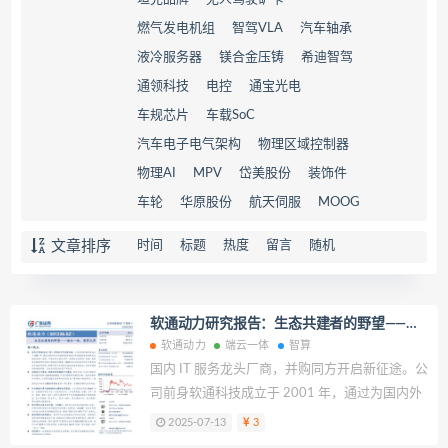
燃气发电机组
智驾VLA
汽车轴承
液冷服务器
镁合金压铸
希迪智驾
通领科技
电控
通宝光电
车规芯片
车载SoC
汽车电子电气架构
物理区域控制器
物理AI
MPV
岱美股份
装饰件
车轮
华原股份
航天伺服
MOOG
文章排序
时间
标题
热度
留言
随机
软通动力研究报告：生态共建者的野望——端
云一体，智算无界
软通动力
端云一体
智算
国内 IT 服务龙头厂商，并购同方开启新征途。公
司前身软通科技成立于 2001 年，通过为国内外
企业提供软件测试与开发服务逐步积累行业经验
2025-07-13
3
及客户资源。目前公司主要为 ICT、互联网与运