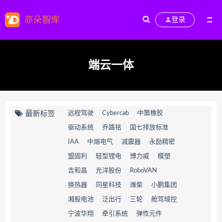
登录
端云一体
最新标签
远程驾驶
Cybercab
中策橡胶
驱动系统
乔路铭
国七排放标准
IAA
中熔电气
减震器
永励精密
盟固利
轻型锂电
博力威
模塑
吉和昌
光洋股份
RoboVAN
换热器
同星科技
潍柴
小鹏集团
湘股电池
泛出行
三轮
舱驾域控
宁波华翔
牵引系统
弹性元件