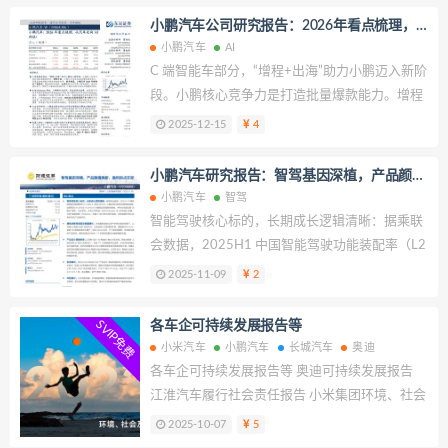
位一体具身智能生态。伴随“增程+全球化”双轮驱
小鹏汽车公司研究报告：2026年看点梳理，
动、与大众的深度技术合作以及内部组织效率显
从汽车走向AI科技！
小鹏汽车
AI
著提升，小鹏正从“技术领先但盈利承压”的阶
C 端智能车部分，“增程+出海”助力小鹏迈入新阶
段，切入“批量爆款+技术输出”驱动的盈利拐点通
段。小鹏核心竞争力是打造批量爆款能力。增程
道。
方面，小鹏以大电池及高效增程器为核心，实现
2025-12-15
4
长纯电续航与领先油电转化率。新车维度，小鹏
汽车 2026 年将推送 7 款新车，覆盖纯电及增
小鹏汽车研究报告：智驾基因深植，产品颜值
程。全球化成为公司第二增长曲线，通过本地化
焕新，盈利拐点在即
小鹏汽车
智驾
生产、研发中心落地及渠道扩张，小鹏正迈向万
智能驾驶核心标的，长期成长逻辑清晰：据乘联
级交付规模化阶段。 B 端 Robotaxi 部分，小鹏乘
会数据，2025H1 中国智能驾驶功能装配率（L2
行业东风，形成差异化竞争。政策催化与技术突
及以上）将达 82.6%。小鹏自创立起即深耕智能
2025-11-09
2
破双重驱动中国 Robotaxi 市场，我们预测 2027
驾驶，自研图灵 AI 芯片与 VLA/VLM 大模型实
年将成为 Robotaxi拐点，其规模或于 2030 年达
现端到端落地，率先在全国实现“无图化”智驾，
SVIP免费
各车企可持续发展报告等
到 831 亿元，长期具备替代私家车出行的潜力。
行业领先。未来公司将进一步向 Robotaxi 与人形
小米汽车
小鹏汽车
长城汽车
奥迪
小鹏 Robotaxi 项目已启动，2026H2 实现前装量
机器人拓展，打造“智能驾驶—Robotaxi—机器人”
各车企可持续发展报告等 奥迪可持续发展报告
产车下线并开始试运营。AI 时代产品为王的背景
的三段式成长曲线，夯实智能化核心优势并形成
江淮汽车履行社会责任报告 小米集团环境、社会
下，小鹏凭借其全栈自研的 VLA 2.0 大模型、前
产业链闭环。
及管治报告 小鹏汽车环境、社会及管治报告 长
2025-10-07
5
装量产能力及创新商业模式，有望重塑千亿级出
城汽车社会责任报告