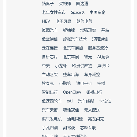
钠离子
架构师
图达通
老年女性车市
Space X
中国车企
HEV
电子风扇
朗信电气
岚图汽车
锂钴镍
增强现实
基站
低空通信
虚拟汽车技术
短距通信
泛在连接
北京车展加
服务器液冷
自研芯片
北京车展
智元
AI竞争
中美
小龙虾
欧洲供应链
声纹ID
主动悬架
整车出海
车身域控
埃泰克
小鹏第
油电平价
宇树
智能出行
OpenClaw
如祺出行
低速四轮车
xAI
汽车线缆
卡倍亿
汽车天窗
毓恬冠佳
无人配送
燃气发电机
油电同速
兆瓦闪充
了凡四训
副驾驶
芯粒互联
坦克品牌
无人驾驶矿卡