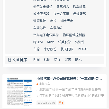
燃气发电机组
智驾VLA
汽车轴承
液冷服务器
镁合金压铸
希迪智驾
通领科技
电控
通宝光电
车规芯片
车载SoC
汽车电子电气架构
物理区域控制器
物理AI
MPV
岱美股份
装饰件
车轮
华原股份
航天伺服
MOOG
文章排序
时间
标题
热度
留言
随机
小鹏汽车─W公司研究报告：“一车双能+新车
型”开启强势周期，战略转型“物理AI”公司
小鹏汽车
小鹏汽车在过去十年完成了从“智能电动车新势
力”向“面向全球的 AI汽车智能科技企业”的路径重
构，其核心不是简单的新能源车企扩张，而是围
2026-02-02
3
绕 AI 定义汽车构建“汽车+机器人+飞行汽车”三