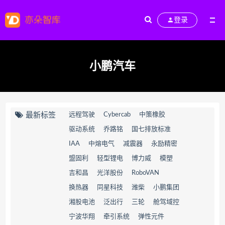
登录
小鹏汽车
最新标签
远程驾驶
Cybercab
中策橡胶
驱动系统
乔路铭
国七排放标准
IAA
中熔电气
减震器
永励精密
盟固利
轻型锂电
博力威
模塑
吉和昌
光洋股份
RoboVAN
换热器
同星科技
潍柴
小鹏集团
湘股电池
泛出行
三轮
舱驾域控
宁波华翔
牵引系统
弹性元件