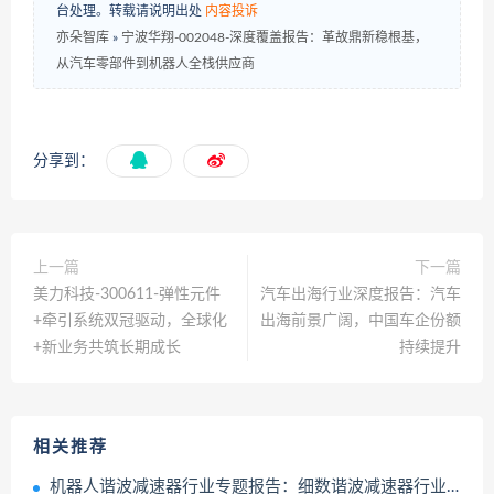
台处理。转载请说明出处
内容投诉
亦朵智库
»
宁波华翔-002048-深度覆盖报告：革故鼎新稳根基，
从汽车零部件到机器人全栈供应商
分享到：
上一篇
下一篇
美力科技-300611-弹性元件
汽车出海行业深度报告：汽车
+牵引系统双冠驱动，全球化
出海前景广阔，中国车企份额
+新业务共筑长期成长
持续提升
相关推荐
机器人谐波减速器行业专题报告：细数谐波减速器行业核心玩家