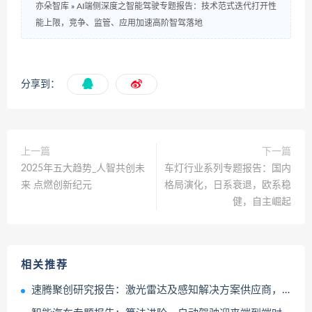
亦朵智库
»
AI端侧深度之智能驾驶专题报告：技术范式迭代打开性
能上限，竞争、监管、应用加速高阶智驾落地
分享到：
上一篇
下一篇
2025年五大趋势_人智共创未
车灯行业系列专题报告：国内
来 点燃创新纪元
格局演化，日系衰退，欧系稳
健，自主崛起
相关推荐
速腾聚创研究报告：激光雷达及感知解决方案供应商，软硬兼修枕戈待旦