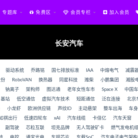
专题库
免费区
会员专栏
加入会员
长安汽车
驱动系统
乔路铭
国七排放标准
IAA
中熔电气
减震
股份
RoboVAN
换热器
同星科技
潍柴
小鹏集团
湘股
钠离子
架构师
图达通
老年女性车市
Space X
中国
基站
低空通信
虚拟汽车技术
短距通信
泛在连接
北京
美
小龙虾
欧洲供应链
声纹ID
主动悬架
整车出海
车身
如祺出行
低速四轮车
xAI
汽车线缆
卡倍亿
汽车天窗
副驾驶
芯粒互联
坦克品牌
无人驾驶矿卡
燃气发电机
技
电控
通宝光电
车规芯片
车载SoC
汽车电子电气架构