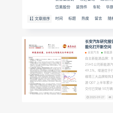
岱美股份
装饰件
车轮
华
时间
标题
热度
留言
随
文章排序
长安汽车研究报
能化打开新空间
长安汽车
新能源
自主新能源品牌：
25H1公司新能源汽
49.1%，增速优
维塔三大品牌矩阵
源 Q07 上半年
交付已突破 50万辆
阿维塔品牌在 06
2025-09-27
长。公司规划未来三
源汽车，产品周期