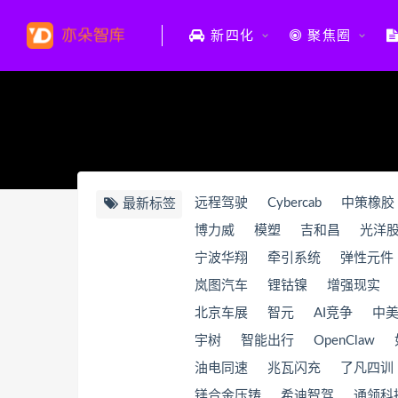
新四化
聚焦圈
远程驾驶
Cybercab
中策橡胶
最新标签
博力威
模塑
吉和昌
光洋
宁波华翔
牵引系统
弹性元件
岚图汽车
锂钴镍
增强现实
北京车展
智元
AI竞争
中
宇树
智能出行
OpenClaw
油电同速
兆瓦闪充
了凡四训
镁合金压铸
希迪智驾
通领科