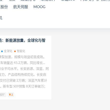
原股份
航天伺服
MOOG
机
告：新能源放量，全球化与智
全球化
智能化
转型加速，规模与效益初显成效。
车销量达 45.2万辆，同比增长
于行业平均水平。长安启源、深蓝、阿
发力，产品结构持续优化。长安启
累计交付已突破 2万辆；深蓝汽车累计
，新车型 S09预售 8天订单破万；
等新车型带动下，销量环比大幅增
325"
2
年将陆续推出 35款全新智能新能
强势，为长期增长奠定坚实基础。