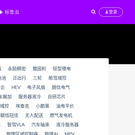
标签云
登录
器
永励精密
盟固利
轻型锂电
电池
泛出行
三轮
舱驾域控
车企
HEV
电子风扇
朗信电气
车展加
服务器液冷
自研芯片
域控
埃泰克
小鹏第
油电平价
毓恬冠佳
无人配送
燃气发电机
组
智驾VLA
汽车轴承
液冷服务器
物理区域控制器
物理AI
MPV