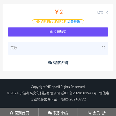
￥2
已售：0
VIP 3折 / SVIP 1折
点击开通
立即购买
页数
22
微信咨询
Copyright YiDop.All Rights Reserved.
© 2024 宁波亦朵文化科技有限公司
浙ICP备2024101947号
| 增值电
信业务经营许可证：浙B2-20240792
󦃑
󦘑
󦞡
回到首页
联系小编
会员1折