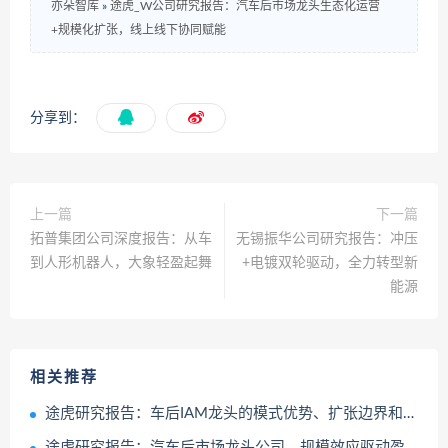
亦朵智库
»
途虎_W公司研究报告：汽车后市场龙头生态化运营
+规模化扩张，线上线下协同赋能
分享到：
上一篇
下一篇
拓普集团公司深度报告：从车
无锡振华公司研究报告：冲压
到人形机器人，大象轻盈起舞
+电镀双轮驱动，全力转型新
能源
相关推荐
途虎研究报告：车后IAM龙头的模式优势、扩张边界和盈利方向
途虎研究报告：汽车后市场龙头公司，规模效应驱动盈利能力持续提升