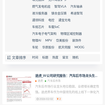
燃气发电机组
智驾VLA
汽车轴承
液冷服务器
镁合金压铸
希迪智驾
通领科技
电控
通宝光电
车规芯片
车载SoC
汽车电子电气架构
物理区域控制器
物理AI
MPV
岱美股份
装饰件
车轮
华原股份
航天伺服
MOOG
文章排序
时间
标题
热度
留言
随机
途虎_W公司研究报告：汽车后市场龙头生态
化运营+规模化扩张，线上线下协同赋能
途虎
汽车后市场
汽车后市场行业龙头地位稳固，业绩增长确定性
强。途虎养车作为中国领先的线上线下一体化汽
车服务平台，自 2011 年成立以来，已构建起覆
2026-02-02
2
盖全国的服务网络与完善的生态体系。财务层