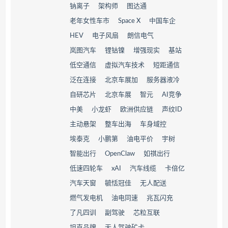
钠离子
架构师
图达通
老年女性车市
Space X
中国车企
HEV
电子风扇
朗信电气
岚图汽车
锂钴镍
增强现实
基站
低空通信
虚拟汽车技术
短距通信
泛在连接
北京车展加
服务器液冷
自研芯片
北京车展
智元
AI竞争
中美
小龙虾
欧洲供应链
声纹ID
主动悬架
整车出海
车身域控
埃泰克
小鹏第
油电平价
宇树
智能出行
OpenClaw
如祺出行
低速四轮车
xAI
汽车线缆
卡倍亿
汽车天窗
毓恬冠佳
无人配送
燃气发电机
油电同速
兆瓦闪充
了凡四训
副驾驶
芯粒互联
坦克品牌
无人驾驶矿卡