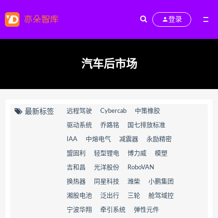
登录
汽车后市场
最新标签
远程驾驶
Cybercab
中策橡胶
驱动系统
乔路铭
国七排放标准
IAA
中熔电气
减震器
永励精密
盟固利
轻型锂电
博力威
模塑
吉和昌
光洋股份
RoboVAN
换热器
同星科技
潍柴
小鹏集团
湘股电池
泛出行
三轮
舱驾域控
宁波华翔
牵引系统
弹性元件