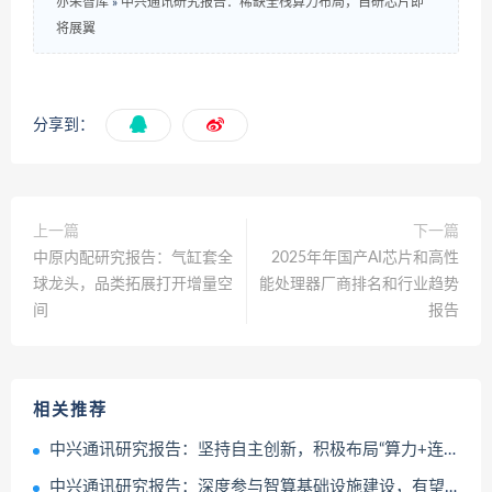
亦朵智库
»
中兴通讯研究报告：稀缺全栈算力布局，自研芯片即
将展翼
分享到：
上一篇
下一篇
中原内配研究报告：气缸套全
2025年年国产AI芯片和高性
球龙头，品类拓展打开增量空
能处理器厂商排名和行业趋势
间
报告
相关推荐
中兴通讯研究报告：坚持自主创新，积极布局“算力+连接”
中兴通讯研究报告：深度参与智算基础设施建设，有望成为国产算力+连接领导者