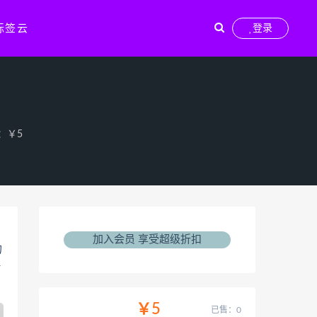
标签云
登录
：￥5
加入会员 享受超级折扣
的
静
￥5
已售：0