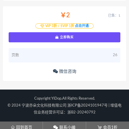
￥2
已售：1
VIP 3折 / SVIP 1折
点击开通
立即购买
页数
26
微信咨询
Copyright YiDop.All Rights Reserved.
© 2024 宁波亦朵文化科技有限公司
浙ICP备2024101947号
| 增值电
信业务经营许可证：浙B2-20240792
󦃑
󦘑
󦞡
回到首页
联系小编
会员1折