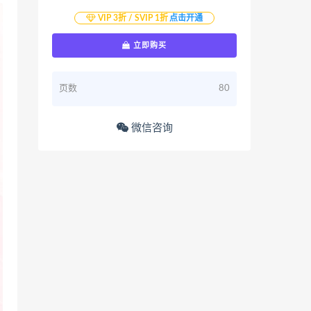
VIP 3折 / SVIP 1折
点击开通
立即购买
页数
80
微信咨询