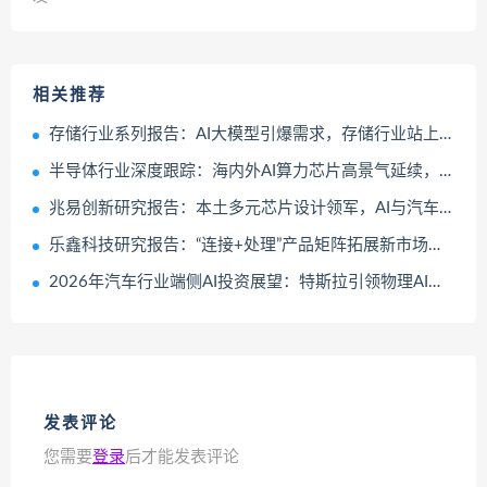
相关推荐
存储行业系列报告：AI大模型引爆需求，存储行业站上新一轮成长周期
半导体行业深度跟踪：海内外AI算力芯片高景气延续，存储等板块边际复苏趋势向上
兆易创新研究报告：本土多元芯片设计领军，AI与汽车电子重绘成长曲线
乐鑫科技研究报告：“连接+处理”产品矩阵拓展新市场，端侧AI创新打开成长空间
2026年汽车行业端侧AI投资展望：特斯拉引领物理AI产业变革，无人驾驶价值链及空间跃迁
发表评论
您需要
登录
后才能发表评论