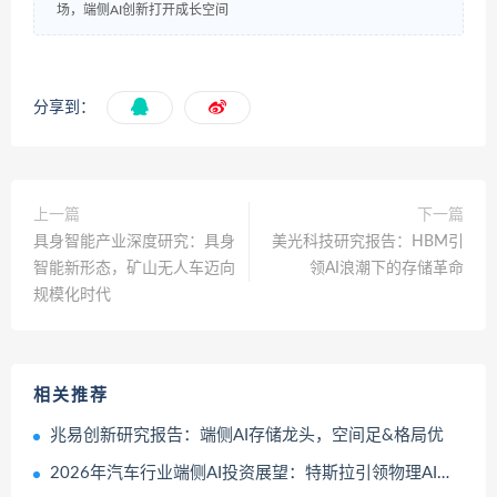
场，端侧AI创新打开成长空间
分享到：
上一篇
下一篇
具身智能产业深度研究：具身
美光科技研究报告：HBM引
智能新形态，矿山无人车迈向
领AI浪潮下的存储革命
规模化时代
相关推荐
兆易创新研究报告：端侧AI存储龙头，空间足&格局优
2026年汽车行业端侧AI投资展望：特斯拉引领物理AI产业变革，无人驾驶价值链及空间跃迁