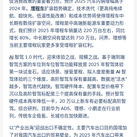
促消费政策的重要着力点，预计 2025 汽车内销增幅高于
2024 年。
增程车
扩容趋势确定，技术迭代（更高纯电续
航、超快充、低温性能改善）和成本优势将使得增程车中
长期有数倍扩容空间，增程是中高端新能源车重要动力形
式，我们预计 2025 年增程车销量达 220 万台左右，同比
增长 80%，中长期空间有望达到 750 万台。问界、理想等
当前主要增程玩家更多享受增程扩容红利。
AI
智驾 1.0 时代，迎来体验之战、规模之战。基于端到端
智驾方案的车位到车位智驾功能释放是 2025 年智驾体验
第一块试金石，适应场景、接管里程、拟人度是衡量
AI
智
驾体验的三个维度，高阶智驾车保有量越高、数据池“活水”
越多，智驾迭代越快。智驾硬件降本、配置车型价格带下
沉以及高阶智驾标配是三个提高保有量的手段。预计智驾
硬件成本两年降低一半，20 万以上新车有必要标配高阶智
驾。综合研判，目前华为 ADS、理想、小鹏走在行业前
列，传统车企极氪、长城也在加快跟进。
以“产业出海”迎战出口不确定性。主要汽车出口目的国增加
了对我国汽车出口的贸易壁垒，为 2025 年汽车出口带来