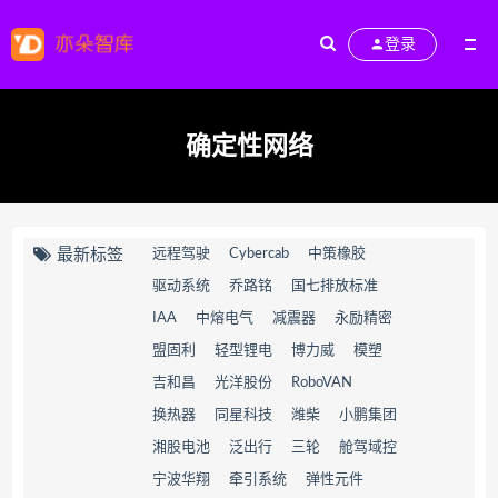
登录
确定性网络
最新标签
远程驾驶
Cybercab
中策橡胶
驱动系统
乔路铭
国七排放标准
IAA
中熔电气
减震器
永励精密
盟固利
轻型锂电
博力威
模塑
吉和昌
光洋股份
RoboVAN
换热器
同星科技
潍柴
小鹏集团
湘股电池
泛出行
三轮
舱驾域控
宁波华翔
牵引系统
弹性元件