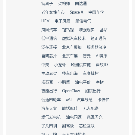
钠离子
架构师
图达通
老年女性车市
Space X
中国车企
HEV
电子风扇
朗信电气
岚图汽车
锂钴镍
增强现实
基站
低空通信
虚拟汽车技术
短距通信
泛在连接
北京车展加
服务器液冷
自研芯片
北京车展
智元
AI竞争
中美
小龙虾
欧洲供应链
声纹ID
主动悬架
整车出海
车身域控
埃泰克
小鹏第
油电平价
宇树
智能出行
OpenClaw
如祺出行
低速四轮车
xAI
汽车线缆
卡倍亿
汽车天窗
毓恬冠佳
无人配送
燃气发电机
油电同速
兆瓦闪充
了凡四训
副驾驶
芯粒互联
坦克品牌
无人驾驶矿卡