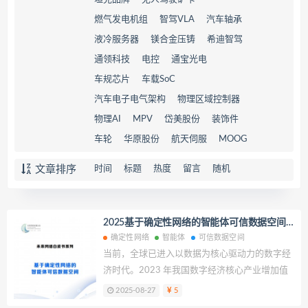
燃气发电机组
智驾VLA
汽车轴承
液冷服务器
镁合金压铸
希迪智驾
通领科技
电控
通宝光电
车规芯片
车载SoC
汽车电子电气架构
物理区域控制器
物理AI
MPV
岱美股份
装饰件
车轮
华原股份
航天伺服
MOOG
文章排序
时间
标题
热度
留言
随机
2025基于确定性网络的智能体可信数据空间
白皮书
确定性网络
智能体
可信数据空间
当前，全球已进入以数据为核心驱动力的数字经
济时代。2023 年我国数字经济核心产业增加值
占 GDP 比重达 10%，数据总产量达32.85 泽字
2025-08-27
5
节（ZB），同比增长 22.44%。然而，数据要素