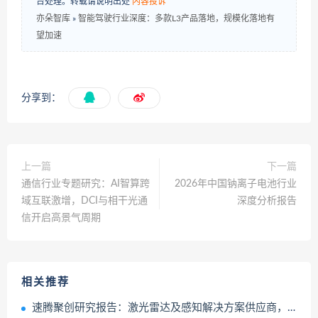
台处理。转载请说明出处
内容投诉
亦朵智库
»
智能驾驶行业深度：多款L3产品落地，规模化落地有
望加速
分享到：
上一篇
下一篇
通信行业专题研究：AI智算跨
2026年中国钠离子电池行业
域互联激增，DCI与相干光通
深度分析报告
信开启高景气周期
相关推荐
速腾聚创研究报告：激光雷达及感知解决方案供应商，软硬兼修枕戈待旦