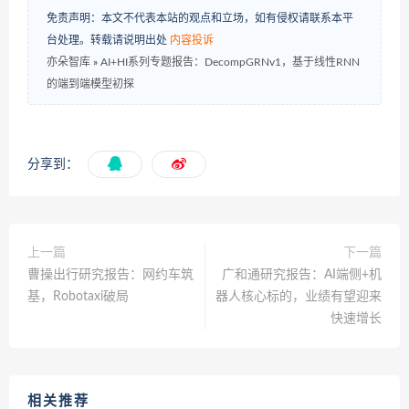
免责声明：本文不代表本站的观点和立场，如有侵权请联系本平
台处理。转载请说明出处
内容投诉
亦朵智库
»
AI+HI系列专题报告：DecompGRNv1，基于线性RNN
的端到端模型初探
分享到：
上一篇
下一篇
曹操出行研究报告：网约车筑
广和通研究报告：AI端侧+机
基，Robotaxi破局
器人核心标的，业绩有望迎来
快速增长
相关推荐