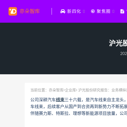
新四化
聚焦圈
沪光
202
当前位置：
亦朵智库
企业库
沪光股份研究报告：业务横纵
公司深耕汽车
线束
三十六载，是汽车线束自主龙头，公
车线束，后续客户从国产到合资再到新势力不断拓展
伴随赛力斯、特斯拉、理想等新能源项目放量，公