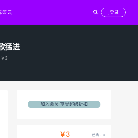
标签云
登录
歌猛进
￥3
加入会员 享受超级折扣
始
￥3
已售：0