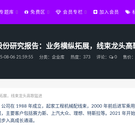
专题库
免费区
会员专栏
加入会员
股份研究报告：业务横纵拓展，线束龙头高
5-08-06 21:59:55
分类：
企业库
热度：373
评论：
0
售价：
拓展，线束龙头高歌猛进
司在 1988 年成立，起家工程机械配线束，2000 年前后进军乘用
，主要客户包括赛力斯、上汽大众、理想、特斯拉等。2021 年开
司步入高成长通道。