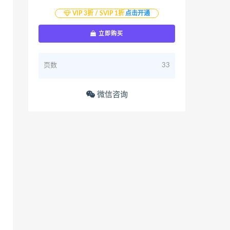
VIP 3折 / SVIP 1折
点击开通
立即购买
页数
33
微信咨询