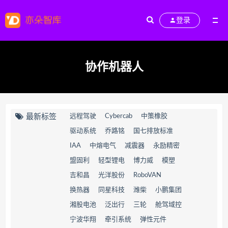
登录
协作机器人
最新标签
远程驾驶
Cybercab
中策橡胶
驱动系统
乔路铭
国七排放标准
IAA
中熔电气
减震器
永励精密
盟固利
轻型锂电
博力威
模塑
吉和昌
光洋股份
RoboVAN
换热器
同星科技
潍柴
小鹏集团
湘股电池
泛出行
三轮
舱驾域控
宁波华翔
牵引系统
弹性元件