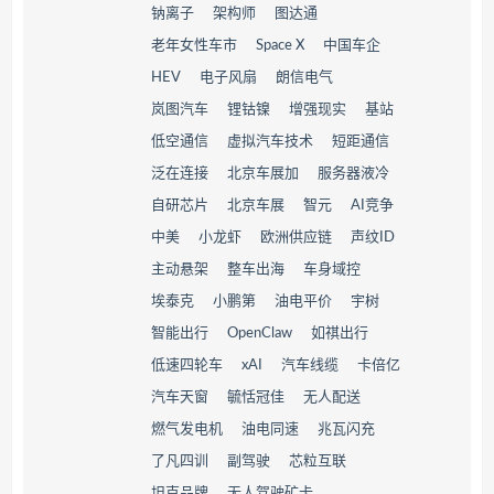
钠离子
架构师
图达通
老年女性车市
Space X
中国车企
HEV
电子风扇
朗信电气
岚图汽车
锂钴镍
增强现实
基站
低空通信
虚拟汽车技术
短距通信
泛在连接
北京车展加
服务器液冷
自研芯片
北京车展
智元
AI竞争
中美
小龙虾
欧洲供应链
声纹ID
主动悬架
整车出海
车身域控
埃泰克
小鹏第
油电平价
宇树
智能出行
OpenClaw
如祺出行
低速四轮车
xAI
汽车线缆
卡倍亿
汽车天窗
毓恬冠佳
无人配送
燃气发电机
油电同速
兆瓦闪充
了凡四训
副驾驶
芯粒互联
坦克品牌
无人驾驶矿卡