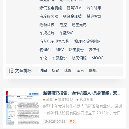
燃气发电机组
智驾VLA
汽车轴承
液冷服务器
镁合金压铸
希迪智驾
通领科技
电控
通宝光电
车规芯片
车载SoC
汽车电子电气架构
物理区域控制器
物理AI
MPV
岱美股份
装饰件
车轮
华原股份
航天伺服
MOOG
文章排序
时间
标题
热度
留言
随机
越疆研究报告：协作机器人+具身智能，双轮
驱动！
越疆
协作机器人
具身智能
越疆十年专注协作机器人的研发及商业化。深圳
市越疆科技股份有限公司成立于 2015年，专门
从事协作机器人的开发、制造和商业化。2024
2025-07-13
3
年，公司成功于港交所主板挂牌上市，成为国内