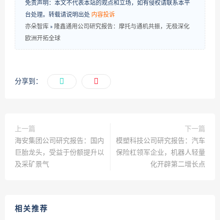
免责声明：本文不代表本站的观点和立场，如有侵权请联系本平
台处理。转载请说明出处
内容投诉
亦朵智库
»
隆鑫通用公司研究报告：摩托与通机共振，无极深化
欧洲开拓全球
分享到：
上一篇
下一篇
海安集团公司研究报告：国内
模塑科技公司研究报告：汽车
巨胎龙头，受益于份额提升以
保险杠领军企业，机器人轻量
及采矿景气
化开辟第二增长点
相关推荐