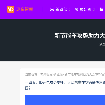
新四化
聚焦圈
新节能车攻势助力大
202
当前位置：
亦朵智库
企业库
新节能车攻势助力大众重塑官方
十四五，ID纯电攻势受挫，大众
汽车
在华销量快速跌
围？