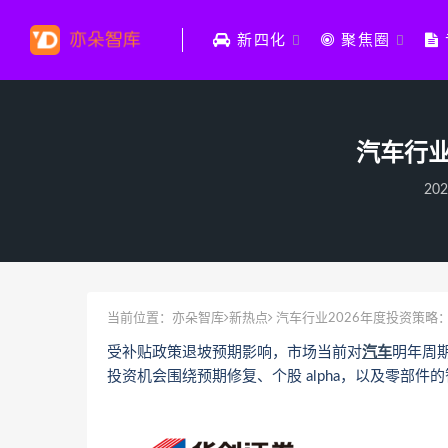
新四化
聚焦圈
汽车行业
202
当前位置：
亦朵智库
新热点
汽车行业2026年度投资策略
受补贴政策退坡预期影响，市场当前对
汽车
明年周
投资机会围绕预期修复、个股 alpha，以及零部件