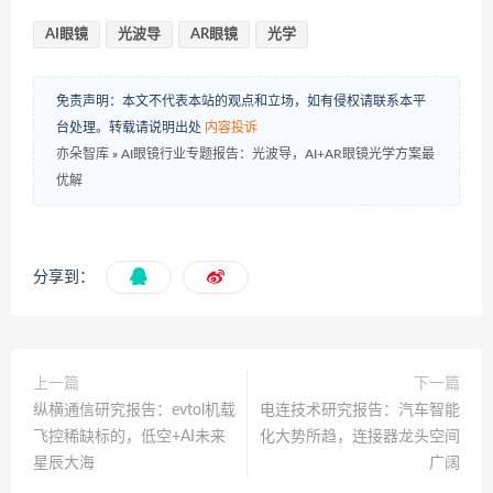
AI眼镜
光波导
AR眼镜
光学
免责声明：本文不代表本站的观点和立场，如有侵权请联系本平
台处理。转载请说明出处
内容投诉
亦朵智库
»
AI眼镜行业专题报告：光波导，AI+AR眼镜光学方案最
优解
分享到：
上一篇
下一篇
纵横通信研究报告：evtol机载
电连技术研究报告：汽车智能
飞控稀缺标的，低空+AI未来
化大势所趋，连接器龙头空间
星辰大海
广阔