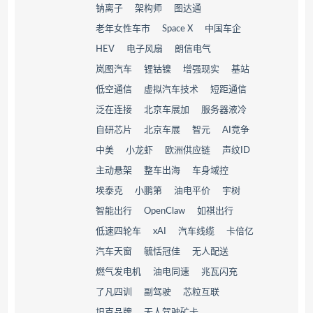
钠离子
架构师
图达通
老年女性车市
Space X
中国车企
HEV
电子风扇
朗信电气
岚图汽车
锂钴镍
增强现实
基站
低空通信
虚拟汽车技术
短距通信
泛在连接
北京车展加
服务器液冷
自研芯片
北京车展
智元
AI竞争
中美
小龙虾
欧洲供应链
声纹ID
主动悬架
整车出海
车身域控
埃泰克
小鹏第
油电平价
宇树
智能出行
OpenClaw
如祺出行
低速四轮车
xAI
汽车线缆
卡倍亿
汽车天窗
毓恬冠佳
无人配送
燃气发电机
油电同速
兆瓦闪充
了凡四训
副驾驶
芯粒互联
坦克品牌
无人驾驶矿卡