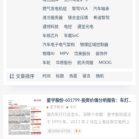
燃气发电机组
智驾VLA
汽车轴承
液冷服务器
镁合金压铸
希迪智驾
通领科技
电控
通宝光电
车规芯片
车载SoC
汽车电子电气架构
物理区域控制器
物理AI
MPV
岱美股份
装饰件
车轮
华原股份
航天伺服
MOOG
文章排序
时间
标题
热度
留言
随机
星宇股份-601799-投资价值分析报告：车灯龙
头，光电破界
星宇股份
车灯
国内车灯行业龙头，深耕十余载：星宇股份成立
于 1993 年，2011 年 2 月在上海证券交易所上
市。公司专注于车灯的生产和研发，产品涵盖汽
2026-07-05
4
车前照灯、后组合灯、雾灯、日间行车灯、室内