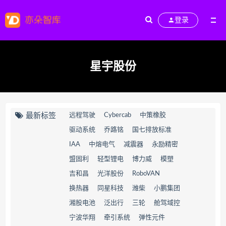
登录
星宇股份
最新标签
远程驾驶
Cybercab
中策橡胶
驱动系统
乔路铭
国七排放标准
IAA
中熔电气
减震器
永励精密
盟固利
轻型锂电
博力威
模塑
吉和昌
光洋股份
RoboVAN
换热器
同星科技
潍柴
小鹏集团
湘股电池
泛出行
三轮
舱驾域控
宁波华翔
牵引系统
弹性元件