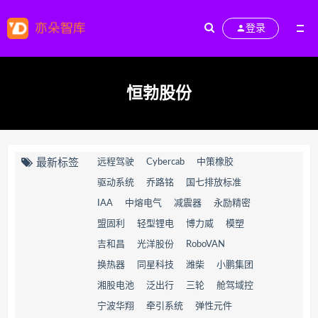
登录
恒勃股份
最新标签
远程驾驶
Cybercab
中策橡胶
驱动系统
乔路铭
国七排放标准
IAA
中熔电气
减震器
永励精密
盟固利
轻型锂电
博力威
模塑
吉和昌
光洋股份
RoboVAN
换热器
同星科技
潍柴
小鹏集团
湘股电池
泛出行
三轮
舱驾域控
宁波华翔
牵引系统
弹性元件