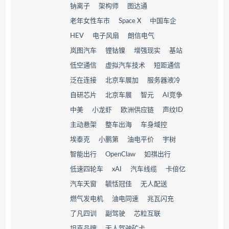
钠离子
架构师
图达通
老年女性车市
Space X
中国车企
HEV
电子风扇
朗信电气
岚图汽车
锂钴镍
增强现实
基站
低空通信
虚拟汽车技术
短距通信
泛在连接
北京车展加
服务器液冷
自研芯片
北京车展
智元
AI竞争
中美
小龙虾
欧洲供应链
声纹ID
主动悬架
整车出海
车身域控
埃泰克
小鹏第
油电平价
宇树
智能出行
OpenClaw
如祺出行
低速四轮车
xAI
汽车线缆
卡倍亿
汽车天窗
毓恬冠佳
无人配送
燃气发电机
油电同速
兆瓦闪充
了凡四训
副驾驶
芯粒互联
坦克品牌
无人驾驶矿卡