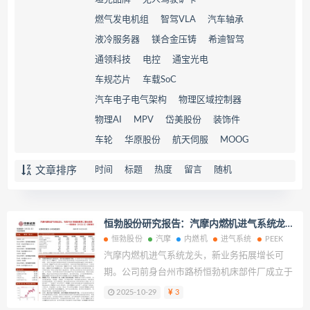
燃气发电机组
智驾VLA
汽车轴承
液冷服务器
镁合金压铸
希迪智驾
通领科技
电控
通宝光电
车规芯片
车载SoC
汽车电子电气架构
物理区域控制器
物理AI
MPV
岱美股份
装饰件
车轮
华原股份
航天伺服
MOOG
文章排序
时间
标题
热度
留言
随机
恒勃股份研究报告：汽摩内燃机进气系统龙
头，布局PEEK领域拓展第二增长曲线
恒勃股份
汽摩
内燃机
进气系统
PEEK
汽摩内燃机进气系统龙头，新业务拓展增长可
期。公司前身台州市路桥恒勃机床部件厂成立于
1995 年，多年来主要从事内燃机进气系统及配
2025-10-29
3
件的研发、生产和销售，主要产品包括汽车/摩