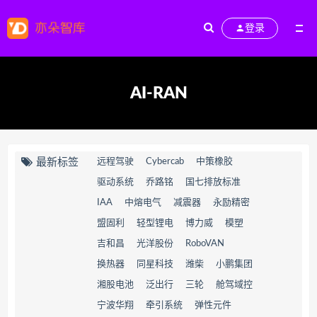
登录
AI-RAN
最新标签
远程驾驶
Cybercab
中策橡胶
驱动系统
乔路铭
国七排放标准
IAA
中熔电气
减震器
永励精密
盟固利
轻型锂电
博力威
模塑
吉和昌
光洋股份
RoboVAN
换热器
同星科技
潍柴
小鹏集团
湘股电池
泛出行
三轮
舱驾域控
宁波华翔
牵引系统
弹性元件