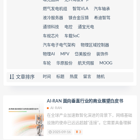
燃气发电机组
智驾VLA
汽车轴承
液冷服务器
镁合金压铸
希迪智驾
通领科技
电控
通宝光电
车规芯片
车载SoC
汽车电子电气架构
物理区域控制器
物理AI
MPV
岱美股份
装饰件
车轮
华原股份
航天伺服
MOOG
文章排序
时间
标题
热度
留言
随机
AI-RAN 面向垂直行业的商业展望白皮书
AI-RAN
在全球产业加速数智化演进的背景下，网络基础
设施的使命已远远超越“连接”。它需要具备理解
业务的敏锐度、支撑创新的灵活性，以及推动产
2025-09-16
3
业升级的战略力量。随着人工智能（Artificial