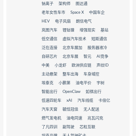
钠离子
架构师
图达通
老年女性车市
Space X
中国车企
HEV
电子风扇
朗信电气
岚图汽车
锂钴镍
增强现实
基站
低空通信
虚拟汽车技术
短距通信
泛在连接
北京车展加
服务器液冷
自研芯片
北京车展
智元
AI竞争
中美
小龙虾
欧洲供应链
声纹ID
主动悬架
整车出海
车身域控
埃泰克
小鹏第
油电平价
宇树
智能出行
OpenClaw
如祺出行
低速四轮车
xAI
汽车线缆
卡倍亿
汽车天窗
毓恬冠佳
无人配送
燃气发电机
油电同速
兆瓦闪充
了凡四训
副驾驶
芯粒互联
坦克品牌
无人驾驶矿卡