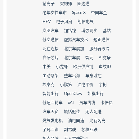
钠离子
架构师
图达通
老年女性车市
Space X
中国车企
HEV
电子风扇
朗信电气
岚图汽车
锂钴镍
增强现实
基站
低空通信
虚拟汽车技术
短距通信
泛在连接
北京车展加
服务器液冷
自研芯片
北京车展
智元
AI竞争
中美
小龙虾
欧洲供应链
声纹ID
主动悬架
整车出海
车身域控
埃泰克
小鹏第
油电平价
宇树
智能出行
OpenClaw
如祺出行
低速四轮车
xAI
汽车线缆
卡倍亿
汽车天窗
毓恬冠佳
无人配送
燃气发电机
油电同速
兆瓦闪充
了凡四训
副驾驶
芯粒互联
坦克品牌
无人驾驶矿卡