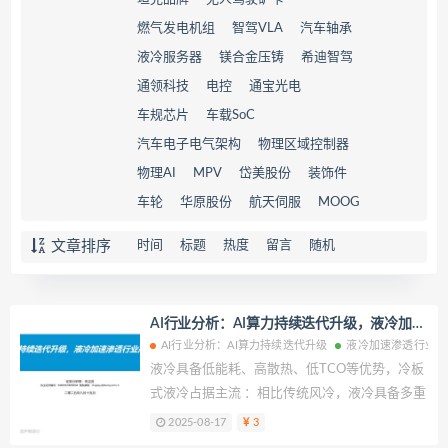
燃气发电机组
智驾VLA
汽车轴承
液冷服务器
镁合金压铸
希迪智驾
通领科技
电控
通宝光电
车规芯片
车载SoC
汽车电子电气架构
物理区域控制器
物理AI
MPV
岱美股份
装饰件
车轮
华原股份
航天伺服
MOOG
文章排序
时间
标题
热度
留言
随机
AI行业分析：AI算力持续迭代升级，液冷加速
渗透行业高景气
AI行业分析：AI算力持续迭代升级
液冷加速渗透行业高
液冷具备低能耗、高散热、低TCO等优势，冷板
式液冷占据主流 ：相比传统风冷，液冷具备多重
优势：1）低能耗：液冷散热技术传热路径短、
2025-08-17
3
换热效率高、制冷能效高，液冷技术在2MW机