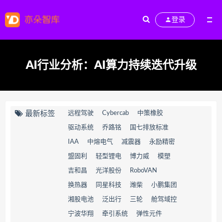
登录
AI行业分析：AI算力持续迭代升级
最新标签
远程驾驶
Cybercab
中策橡胶
驱动系统
乔路铭
国七排放标准
IAA
中熔电气
减震器
永励精密
盟固利
轻型锂电
博力威
模塑
吉和昌
光洋股份
RoboVAN
换热器
同星科技
潍柴
小鹏集团
湘股电池
泛出行
三轮
舱驾域控
宁波华翔
牵引系统
弹性元件