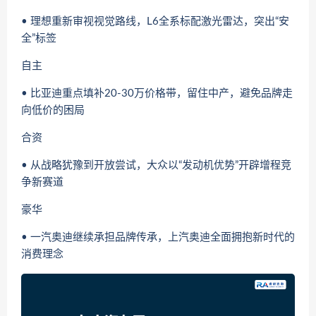
• 理想重新审视视觉路线，L6全系标配激光雷达，突出“安
全”标签
自主
• 比亚迪重点填补20-30万价格带，留住中产，避免品牌走
向低价的困局
合资
• 从战略犹豫到开放尝试，大众以“发动机优势”开辟增程竞
争新赛道
豪华
• 一汽奥迪继续承担品牌传承，上汽奥迪全面拥抱新时代的
消费理念