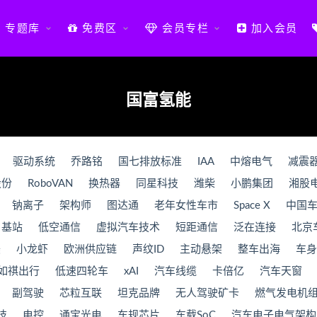
专题库
免费区
会员专栏
加入会员
国富氢能
驱动系统
乔路铭
国七排放标准
IAA
中熔电气
减震
股份
RoboVAN
换热器
同星科技
潍柴
小鹏集团
湘股
钠离子
架构师
图达通
老年女性车市
Space X
中国
基站
低空通信
虚拟汽车技术
短距通信
泛在连接
北京
美
小龙虾
欧洲供应链
声纹ID
主动悬架
整车出海
车身
如祺出行
低速四轮车
xAI
汽车线缆
卡倍亿
汽车天窗
副驾驶
芯粒互联
坦克品牌
无人驾驶矿卡
燃气发电机
技
电控
通宝光电
车规芯片
车载SoC
汽车电子电气架构