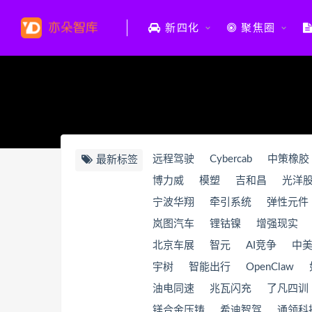
新四化
聚焦圈
远程驾驶
Cybercab
中策橡胶
最新标签
博力威
模塑
吉和昌
光洋
宁波华翔
牵引系统
弹性元件
岚图汽车
锂钴镍
增强现实
北京车展
智元
AI竞争
中
宇树
智能出行
OpenClaw
油电同速
兆瓦闪充
了凡四训
镁合金压铸
希迪智驾
通领科