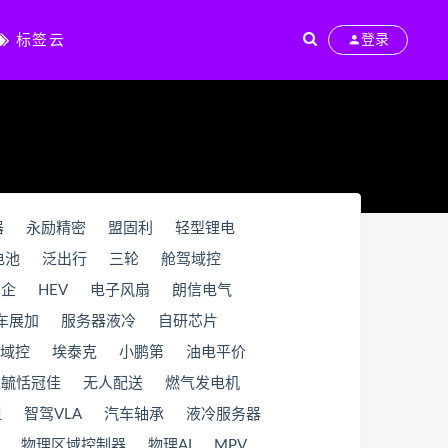
标签云
登录
器
永励精密
盟固利
轻型锂电
电池
泛出行
三轮
舱驾域控
车企
HEV
电子风扇
朗信电气
车展加
服务器液冷
自研芯片
域控
埃泰克
小鹏第
油电平价
毓恬冠佳
无人配送
燃气发电机
组
智驾VLA
汽车轴承
液冷服务器
物理区域控制器
物理AI
MPV