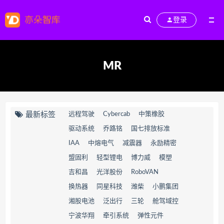
登录
MR
最新标签
远程驾驶
Cybercab
中策橡胶
驱动系统
乔路铭
国七排放标准
IAA
中熔电气
减震器
永励精密
盟固利
轻型锂电
博力威
模塑
吉和昌
光洋股份
RoboVAN
换热器
同星科技
潍柴
小鹏集团
湘股电池
泛出行
三轮
舱驾域控
宁波华翔
牵引系统
弹性元件