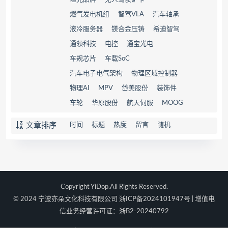
燃气发电机组
智驾VLA
汽车轴承
液冷服务器
镁合金压铸
希迪智驾
通领科技
电控
通宝光电
车规芯片
车载SoC
汽车电子电气架构
物理区域控制器
物理AI
MPV
岱美股份
装饰件
车轮
华原股份
航天伺服
MOOG
文章排序
时间
标题
热度
留言
随机
Copyright YiDop.All Rights Reserved.
© 2024 宁波亦朵文化科技有限公司
浙ICP备2024101947号
| 增值电
信业务经营许可证：浙B2-20240792