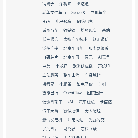
钠离子
架构师
图达通
老年女性车市
Space X
中国车企
HEV
电子风扇
朗信电气
岚图汽车
锂钴镍
增强现实
基站
低空通信
虚拟汽车技术
短距通信
泛在连接
北京车展加
服务器液冷
自研芯片
北京车展
智元
AI竞争
中美
小龙虾
欧洲供应链
声纹ID
主动悬架
整车出海
车身域控
埃泰克
小鹏第
油电平价
宇树
智能出行
OpenClaw
如祺出行
低速四轮车
xAI
汽车线缆
卡倍亿
汽车天窗
毓恬冠佳
无人配送
燃气发电机
油电同速
兆瓦闪充
了凡四训
副驾驶
芯粒互联
坦克品牌
无人驾驶矿卡